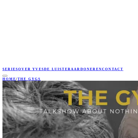
SERIES
OVER YVES
DE LUISTERAAR
DONEREN
CONTACT
HOME
/
THE GYGS