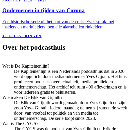
ARCHIEF
·
2020 - 2021
Ondernemen in tijden van Corona
Een historische serie uit het hart van de crisis. Yves sprak met
insiders en marktleiders toen alle alarmbellen rinkelden.
35
AFLEVERINGEN
Over het podcasthuis
Wat is De Kapiteinenlijn?
De Kapiteinenlijn is een Nederlands podcasthuis dat in 2020
werd opgericht door mediaondernemer Yves Gijrath. Het huis
produceert podcasts over actualiteit, media, politiek en
ondernemerschap. Het archief telt ruim 400 afleveringen en is
voor iedereen gratis te beluisteren.
Wie maken De Blik van Gijrath?
De Blik van Gijrath wordt gemaakt door Yves Gijrath en zijn
zoon Yossi Gijrath. Iedere maandag nemen zij samen de week
door: van voetbal tot politiek en van media tot
ondernemerschap. De serie loopt sinds 2023.
Wat is The GYGS?
The GYGS was de podcast van Yves Gijrath en Erik de