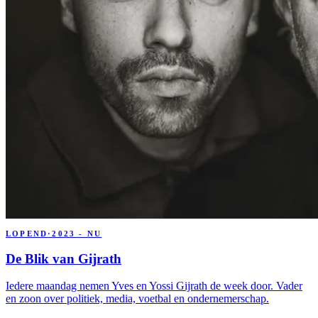
LOPEND
·
2023 - NU
De Blik van Gijrath
Iedere maandag nemen Yves en Yossi Gijrath de week door. Vader
en zoon over politiek, media, voetbal en ondernemerschap.