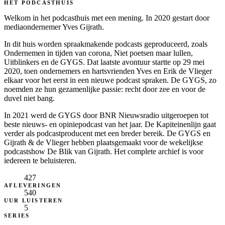
HET PODCASTHUIS
Welkom in het podcasthuis met een mening. In 2020 gestart door
mediaondernemer Yves Gijrath.
In dit huis worden spraakmakende podcasts geproduceerd, zoals
Ondernemen in tijden van corona, Niet poetsen maar lullen,
Uitblinkers en de GYGS. Dat laatste avontuur startte op 29 mei
2020, toen ondernemers en hartsvrienden Yves en Erik de Vlieger
elkaar voor het eerst in een nieuwe podcast spraken. De GYGS, zo
noemden ze hun gezamenlijke passie: recht door zee en voor de
duvel niet bang.
In 2021 werd de GYGS door BNR Nieuwsradio uitgeroepen tot
beste nieuws- en opiniepodcast van het jaar. De Kapiteinenlijn gaat
verder als podcastproducent met een breder bereik. De GYGS en
Gijrath & de Vlieger hebben plaatsgemaakt voor de wekelijkse
podcastshow De Blik van Gijrath. Het complete archief is voor
iedereen te beluisteren.
427
AFLEVERINGEN
540
UUR LUISTEREN
5
SERIES