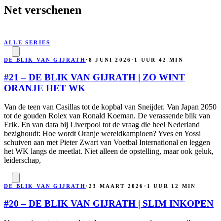
Net verschenen
ALLE SERIES
01
DE BLIK VAN GIJRATH
·
8 JUNI 2026
·
1 UUR 42 MIN
#21 – DE BLIK VAN GIJRATH | ZO WINT
ORANJE HET WK
Van de teen van Casillas tot de kopbal van Sneijder. Van Japan 2050
tot de gouden Rolex van Ronald Koeman. De verassende blik van
Erik. En van data bij Liverpool tot de vraag die heel Nederland
bezighoudt: Hoe wordt Oranje wereldkampioen? Yves en Yossi
schuiven aan met Pieter Zwart van Voetbal International en leggen
het WK langs de meetlat. Niet alleen de opstelling, maar ook geluk,
leiderschap,
02
DE BLIK VAN GIJRATH
·
23 MAART 2026
·
1 UUR 12 MIN
#20 – DE BLIK VAN GIJRATH | SLIM INKOPEN