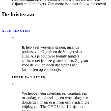
Gijrath en Uitblinkers. Zijn motto is: never follow the crowd.
De luisteraar
ALLE REACTIES
“
Ik heb veel westerns gezien, maar de
podcast van Gijrath en de Vlieger slaat
alles. Als je ooit twee bounty hunters
zoekt, moet je deze gasten bellen. Zij gaan
voor de kill, en doen dat tijdens het
knabbelen op een nootje.
PETER VAN REYEN
“
We hebben een zaterdag, een zondag, een
maandag, een dinsdag, een woensdag, een
donderdag, maar er is maar één vrijdag. De
vrijdag van The GYGS: het 1-2-tje met