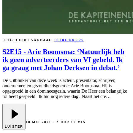
UITGELICHT VANDAAG
·
UITBLINKERS
S2E15 - Arie Boomsma: ‘Natuurlijk heb
ik geen adverteerders van VI gebeld. Ik
ga graag met Johan Derksen in debat.’
De Uitblinker van deze week is acteur, presentator, schrijver,
ondernemer, én gezondheidsgoeroe: Arie Boomsma. Hij is
opgegroeid in een domineesgezin, waarin De Heer een belangrijke
rol heeft gespeeld: 'Ik bid nog iedere dag'. Naast het cre
…
10 MEI 2021
· 2 UUR 19 MIN
LUISTER