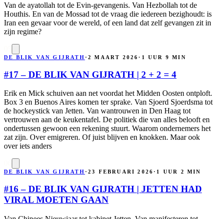
Van de ayatollah tot de Evin-gevangenis. Van Hezbollah tot de
Houthis. En van de Mossad tot de vraag die iedereen bezighoudt: is
Iran een gevaar voor de wereld, of een land dat zelf gevangen zit in
zijn regime?
05
DE BLIK VAN GIJRATH
·
2 MAART 2026
·
1 UUR 9 MIN
#17 – DE BLIK VAN GIJRATH | 2 + 2 = 4
Erik en Mick schuiven aan net voordat het Midden Oosten ontploft.
Box 3 en Buenos Aires komen ter sprake. Van Sjoerd Sjoerdsma tot
de hockeystick van Jetten. Van wantrouwen in Den Haag tot
vertrouwen aan de keukentafel. De politiek die van alles belooft en
ondertussen gewoon een rekening stuurt. Waarom ondernemers het
zat zijn. Over emigreren. Of juist blijven en knokken. Maar ook
over iets anders
06
DE BLIK VAN GIJRATH
·
23 FEBRUARI 2026
·
1 UUR 2 MIN
#16 – DE BLIK VAN GIJRATH | JETTEN HAD
VIRAL MOETEN GAAN
Van Chinees Nieuwjaar tot kabinet Jetten. Van manifesteren tot