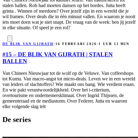
stalen ballen. Rob had moeten dansen op het bordes. Jutta heeft
grinta . Winnen of meedoen? Over jezelf zijn in een wereld die je
wil framen. Over deals die in één minuut vallen. En waarom je nooit
iets moet doen wat je niet snapt. De vraag van de week: ben jij jezelf
in elke situatie. Of speel je een rol?
07
DE BLIK VAN GIJRATH
·
16 FEBRUARI 2026
·
1 UUR 12 MIN
#15 – DE BLIK VAN GIJRATH | STALEN
BALLEN
Van Chinees Nieuwjaar tot de wolf op de Veluwe. Van coffeeshops
tot Kumu. Van macro-angst tot micro-deals. Leven we in een wereld
van leiders of slachtoffers? Wie maakt ons bang. Wie verdient eraan.
En wie pakt verantwoordelijkheid. Over het i-criterium,
overtourisme en ondernemersklimaat. Over Ingrid Thijssen, de
gemeenteraad en de mediastorm. Over Federer, Jutta en waarom
elke volgende slag telt
De series