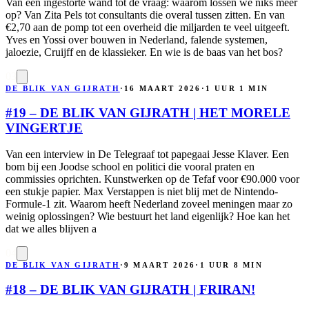
Van een ingestorte wand tot de vraag: waarom lossen we niks meer
op? Van Zita Pels tot consultants die overal tussen zitten. En van
€2,70 aan de pomp tot een overheid die miljarden te veel uitgeeft.
Yves en Yossi over bouwen in Nederland, falende systemen,
jaloezie, Cruijff en de klassieker. En wie is de baas van het bos?
03
DE BLIK VAN GIJRATH
·
16 MAART 2026
·
1 UUR 1 MIN
#19 – DE BLIK VAN GIJRATH | HET MORELE
VINGERTJE
Van een interview in De Telegraaf tot papegaai Jesse Klaver. Een
bom bij een Joodse school en politici die vooral praten en
commissies oprichten. Kunstwerken op de Tefaf voor €90.000 voor
een stukje papier. Max Verstappen is niet blij met de Nintendo-
Formule-1 zit. Waarom heeft Nederland zoveel meningen maar zo
weinig oplossingen? Wie bestuurt het land eigenlijk? Hoe kan het
dat we alles blijven a
04
DE BLIK VAN GIJRATH
·
9 MAART 2026
·
1 UUR 8 MIN
#18 – DE BLIK VAN GIJRATH | FRIRAN!