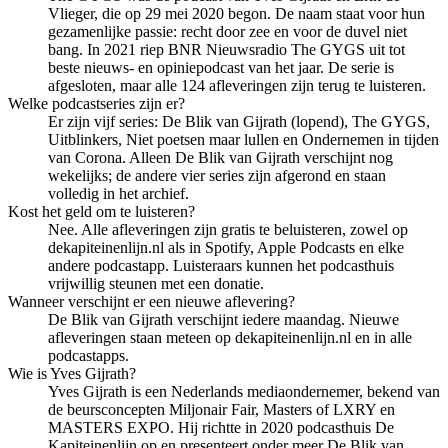
Vlieger, die op 29 mei 2020 begon. De naam staat voor hun
gezamenlijke passie: recht door zee en voor de duvel niet
bang. In 2021 riep BNR Nieuwsradio The GYGS uit tot
beste nieuws- en opiniepodcast van het jaar. De serie is
afgesloten, maar alle 124 afleveringen zijn terug te luisteren.
Welke podcastseries zijn er?
Er zijn vijf series: De Blik van Gijrath (lopend), The GYGS,
Uitblinkers, Niet poetsen maar lullen en Ondernemen in tijden
van Corona. Alleen De Blik van Gijrath verschijnt nog
wekelijks; de andere vier series zijn afgerond en staan
volledig in het archief.
Kost het geld om te luisteren?
Nee. Alle afleveringen zijn gratis te beluisteren, zowel op
dekapiteinenlijn.nl als in Spotify, Apple Podcasts en elke
andere podcastapp. Luisteraars kunnen het podcasthuis
vrijwillig steunen met een donatie.
Wanneer verschijnt er een nieuwe aflevering?
De Blik van Gijrath verschijnt iedere maandag. Nieuwe
afleveringen staan meteen op dekapiteinenlijn.nl en in alle
podcastapps.
Wie is Yves Gijrath?
Yves Gijrath is een Nederlands mediaondernemer, bekend van
de beursconcepten Miljonair Fair, Masters of LXRY en
MASTERS EXPO. Hij richtte in 2020 podcasthuis De
Kapiteinenlijn op en presenteert onder meer De Blik van