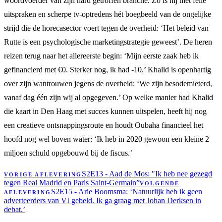
woordvoerder van zijn hard getroffen branche. Zo is hij met felle
uitspraken en scherpe tv-optredens hét boegbeeld van de ongelijke
strijd die de horecasector voert tegen de overheid: ‘Het beleid van
Rutte is een psychologische marketingstrategie geweest’. De heren
reizen terug naar het allereerste begin: ‘Mijn eerste zaak heb ik
gefinancierd met €0. Sterker nog, ik had -10.’ Khalid is openhartig
over zijn wantrouwen jegens de overheid: ‘We zijn besodemieterd,
vanaf dag één zijn wij al opgegeven.’ Op welke manier had Khalid
die kaart in Den Haag met succes kunnen uitspelen, heeft hij nog
een creatieve ontsnappingsroute en houdt Oubaha financieel het
hoofd nog wel boven water: ‘Ik heb in 2020 gewoon een kleine 2
miljoen schuld opgebouwd bij de fiscus.’
S2E13 - Aad de Mos: "Ik heb nee gezegd
VORIGE AFLEVERING
tegen Real Madrid en Paris Saint-Germain”
VOLGENDE
S2E15 - Arie Boomsma: ‘Natuurlijk heb ik geen
AFLEVERING
adverteerders van VI gebeld. Ik ga graag met Johan Derksen in
debat.’