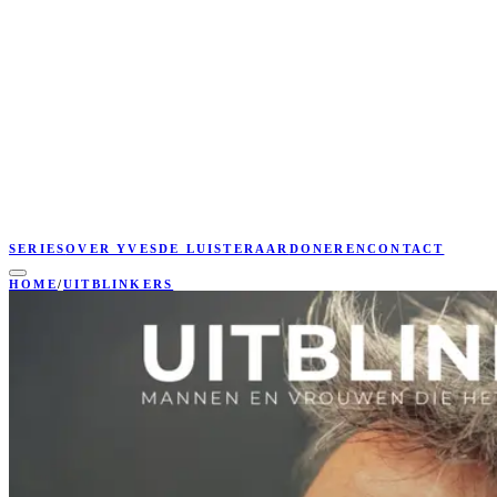
SERIES
OVER YVES
DE LUISTERAAR
DONEREN
CONTACT
HOME
/
UITBLINKERS