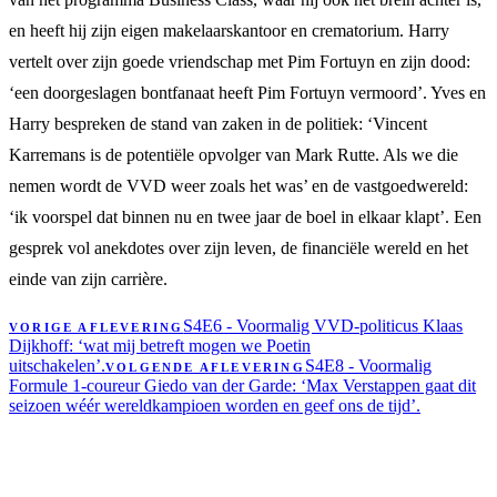
en heeft hij zijn eigen makelaarskantoor en crematorium. Harry
vertelt over zijn goede vriendschap met Pim Fortuyn en zijn dood:
‘een doorgeslagen bontfanaat heeft Pim Fortuyn vermoord’. Yves en
Harry bespreken de stand van zaken in de politiek: ‘Vincent
Karremans is de potentiële opvolger van Mark Rutte. Als we die
nemen wordt de VVD weer zoals het was’ en de vastgoedwereld:
‘ik voorspel dat binnen nu en twee jaar de boel in elkaar klapt’. Een
gesprek vol anekdotes over zijn leven, de financiële wereld en het
einde van zijn carrière.
S4E6 - Voormalig VVD-politicus Klaas
VORIGE AFLEVERING
Dijkhoff: ‘wat mij betreft mogen we Poetin
uitschakelen’.
S4E8 - Voormalig
VOLGENDE AFLEVERING
Formule 1-coureur Giedo van der Garde: ‘Max Verstappen gaat dit
seizoen wéér wereldkampioen worden en geef ons de tijd’.