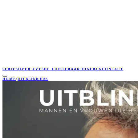
SERIES
OVER YVES
DE LUISTERAAR
DONEREN
CONTACT
HOME
/
UITBLINKERS