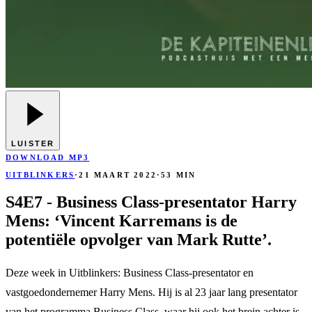
LUISTER
DOWNLOAD MP3
UITBLINKERS
·
21 MAART 2022
·
53 MIN
S4E7 - Business Class-presentator Harry
Mens: ‘Vincent Karremans is de
potentiële opvolger van Mark Rutte’.
Deze week in Uitblinkers: Business Class-presentator en
vastgoedondernemer Harry Mens. Hij is al 23 jaar lang presentator
van het programma Business Class, waar hij ook het brein achter is,