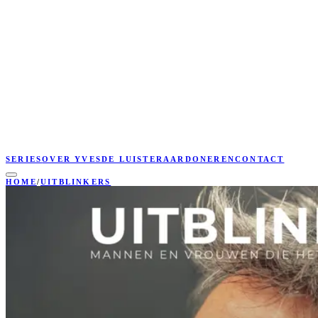
SERIES
OVER YVES
DE LUISTERAAR
DONEREN
CONTACT
HOME
/
UITBLINKERS