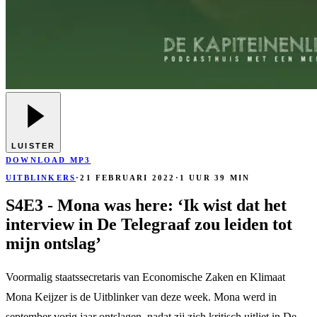
LUISTER
DOWNLOAD MP3
UITBLINKERS
·
21 FEBRUARI 2022
·
1 UUR 39 MIN
S4E3 - Mona was here: ‘Ik wist dat het
interview in De Telegraaf zou leiden tot
mijn ontslag’
Voormalig staatssecretaris van Economische Zaken en Klimaat
Mona Keijzer is de Uitblinker van deze week. Mona werd in
september vorig jaar ontslagen, nadat zij zich kritisch uitliet in De