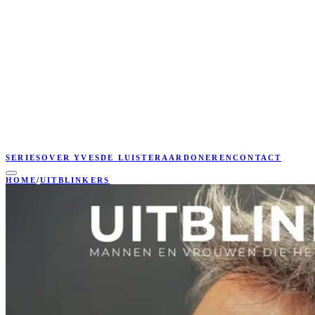
SERIES
OVER YVES
DE LUISTERAAR
DONEREN
CONTACT
HOME
/
UITBLINKERS