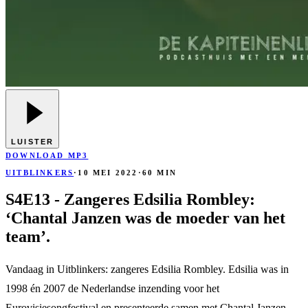
LUISTER
DOWNLOAD MP3
UITBLINKERS
·
10 MEI 2022
·
60 MIN
S4E13 - Zangeres Edsilia Rombley:
‘Chantal Janzen was de moeder van het
team’.
Vandaag in Uitblinkers: zangeres Edsilia Rombley. Edsilia was in
1998 én 2007 de Nederlandse inzending voor het
Eurovisiesongfestival en presenteerde samen met Chantal Janzen,