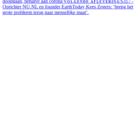
doodgaan, behalve aan corona’
S317 -
VOLGENDE AFLEVERING
Oprichter NU.NL en founder EarthToday Kees Zegers: ‘breng het
grote probleem terug naar menselijke maat’.