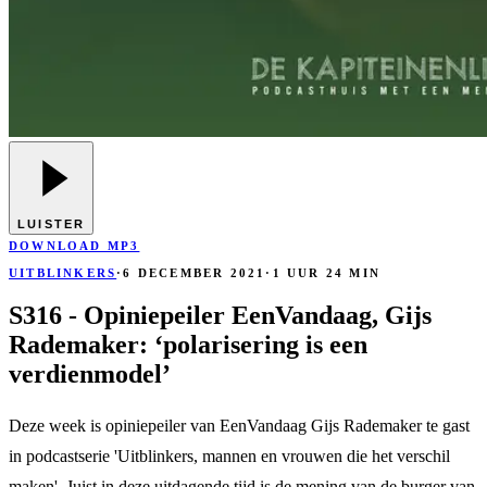
LUISTER
DOWNLOAD MP3
UITBLINKERS
·
6 DECEMBER 2021
·
1 UUR 24 MIN
S316 - Opiniepeiler EenVandaag, Gijs
Rademaker: ‘polarisering is een
verdienmodel’
Deze week is opiniepeiler van EenVandaag Gijs Rademaker te gast
in podcastserie 'Uitblinkers, mannen en vrouwen die het verschil
maken'. Juist in deze uitdagende tijd is de mening van de burger van