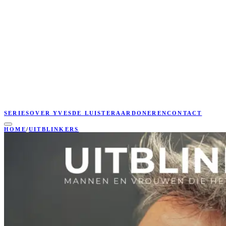
SERIES
OVER YVES
DE LUISTERAAR
DONEREN
CONTACT
HOME
/
UITBLINKERS