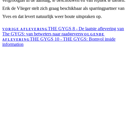
vergrootglas in de aanslag, te beschouwen en van repliek te dienen.
Erik de Vlieger stelt zich graag beschikbaar als sparringpartner van
Yves en dat levert natuurlijk weer boute uitspraken op.
THE GYGS 8 - De laatste aflevering van
VORIGE AFLEVERING
The GYGS: van betweters naar raadgevers
VOLGENDE
THE GYGS 10 - THE GYGS: Bomvol inside
AFLEVERING
information