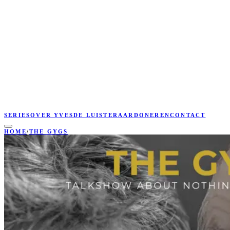
SERIES
OVER YVES
DE LUISTERAAR
DONEREN
CONTACT
HOME
/
THE GYGS