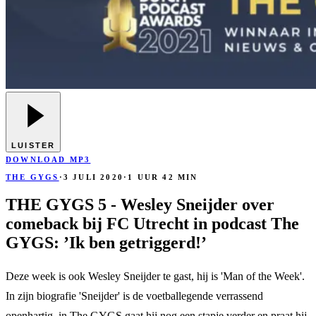
LUISTER
DOWNLOAD MP3
THE GYGS
·
3 JULI 2020
·
1 UUR 42 MIN
THE GYGS 5 - Wesley Sneijder over
comeback bij FC Utrecht in podcast The
GYGS: ’Ik ben getriggerd!’
Deze week is ook Wesley Sneijder te gast, hij is 'Man of the Week'.
In zijn biografie 'Sneijder' is de voetballegende verrassend
openhartig, in The GYGS gaat hij nog een stapje verder en praat hij