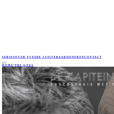
SERIES
OVER YVES
DE LUISTERAAR
DONEREN
CONTACT
HOME
/
THE GYGS