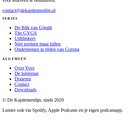
voor iedereen te beluisteren.
contact@dekapiteinenlijn.nl
SERIES
De Blik van Gijrath
The GYGS
Uitblinkers
Niet poetsen maar lullen
Ondernemen in tijden van Corona
ALGEMEEN
Over Yves
De luisteraar
Doneren
Contact
Downloads
© De Kapiteinenlijn, sinds 2020
Luister ook via Spotify, Apple Podcasts en je eigen podcastapp.