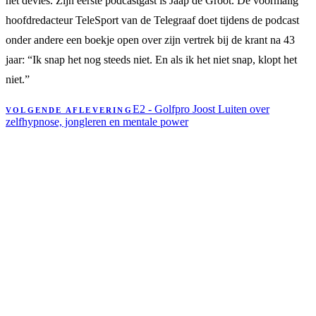
het devies. Zijn eerste podcastgast is Jaap de Groot. De voormalig
hoofdredacteur TeleSport van de Telegraaf doet tijdens de podcast
onder andere een boekje open over zijn vertrek bij de krant na 43
jaar: “Ik snap het nog steeds niet. En als ik het niet snap, klopt het
niet.”
E2 - Golfpro Joost Luiten over
VOLGENDE AFLEVERING
zelfhypnose, jongleren en mentale power