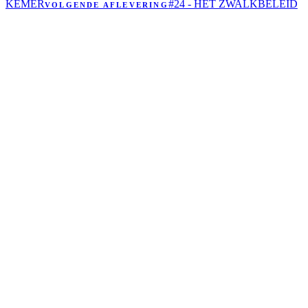
KEMER
#24 - HET ZWALKBELEID
VOLGENDE AFLEVERING