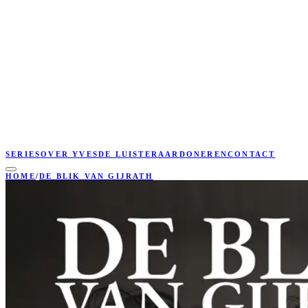
SERIES
OVER YVES
DE LUISTERAAR
DONEREN
CONTACT
HOME
/
DE BLIK VAN GIJRATH