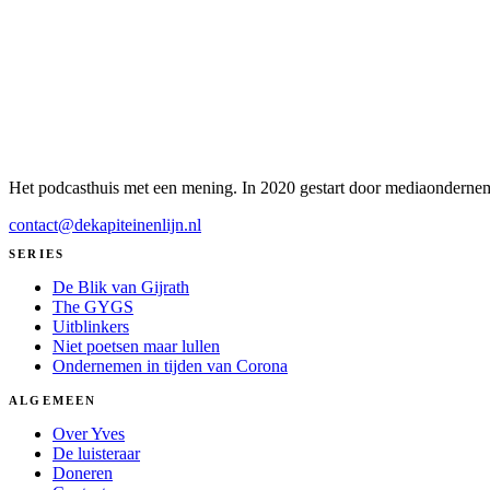
Het podcasthuis met een mening. In 2020 gestart door mediaonderneme
contact@dekapiteinenlijn.nl
SERIES
De Blik van Gijrath
The GYGS
Uitblinkers
Niet poetsen maar lullen
Ondernemen in tijden van Corona
ALGEMEEN
Over Yves
De luisteraar
Doneren