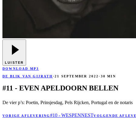
LUISTER
DOWNLOAD MP3
DE BLIK VAN GIJRATH
·
21 SEPTEMBER 2022
·
30 MIN
#11 - EVEN APELDOORN BELLEN
De vier p’s: Poetin, Prinsjesdag, Pels Rijcken, Portugal en de notaris
#10 - WESPENNEST
VORIGE AFLEVERING
VOLGENDE AFLEV