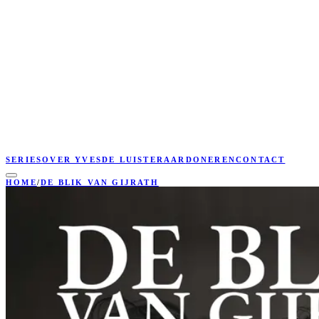
SERIES
OVER YVES
DE LUISTERAAR
DONEREN
CONTACT
HOME
/
DE BLIK VAN GIJRATH