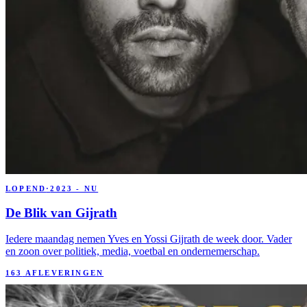
LOPEND
·
2023 - NU
De Blik van Gijrath
Iedere maandag nemen Yves en Yossi Gijrath de week door. Vader
en zoon over politiek, media, voetbal en ondernemerschap.
163
AFLEVERINGEN