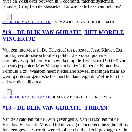
Yves en Yossi over bouwen in Nederland, falende systemen,
jaloezie, Cruijff en de klassieker. En wie is de baas van het bos?
03
DE BLIK VAN GIJRATH
·
16 MAART 2026
·
1 UUR 1 MIN
#19 – DE BLIK VAN GIJRATH | HET MORELE
VINGERTJE
Van een interview in De Telegraaf tot papegaai Jesse Klaver. Een
bom bij een Joodse school en politici die vooral praten en
commissies oprichten. Kunstwerken op de Tefaf voor €90.000 voor
een stukje papier. Max Verstappen is niet blij met de Nintendo-
Formule-1 zit. Waarom heeft Nederland zoveel meningen maar zo
weinig oplossingen? Wie bestuurt het land eigenlijk? Hoe kan het
dat we alles blijven a
04
DE BLIK VAN GIJRATH
·
9 MAART 2026
·
1 UUR 8 MIN
#18 – DE BLIK VAN GIJRATH | FRIRAN!
Van de ayatollah tot de Evin-gevangenis. Van Hezbollah tot de
Houthis. En van de Mossad tot de vraag die iedereen bezighoudt: is
Iran een gevaar voor de wereld, of een land dat zelf gevangen zit in