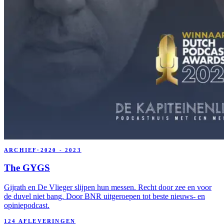
ARCHIEF
·
2020 - 2023
The GYGS
Gijrath en De Vlieger slijpen hun messen. Recht door zee en voor
de duvel niet bang. Door BNR uitgeroepen tot beste nieuws- en
opiniepodcast.
124
AFLEVERINGEN