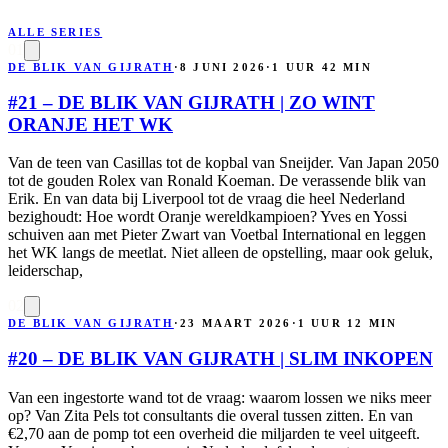
ALLE SERIES
01
DE BLIK VAN GIJRATH
·
8 JUNI 2026
·
1 UUR 42 MIN
#21 – DE BLIK VAN GIJRATH | ZO WINT
ORANJE HET WK
Van de teen van Casillas tot de kopbal van Sneijder. Van Japan 2050
tot de gouden Rolex van Ronald Koeman. De verassende blik van
Erik. En van data bij Liverpool tot de vraag die heel Nederland
bezighoudt: Hoe wordt Oranje wereldkampioen? Yves en Yossi
schuiven aan met Pieter Zwart van Voetbal International en leggen
het WK langs de meetlat. Niet alleen de opstelling, maar ook geluk,
leiderschap,
02
DE BLIK VAN GIJRATH
·
23 MAART 2026
·
1 UUR 12 MIN
#20 – DE BLIK VAN GIJRATH | SLIM INKOPEN
Van een ingestorte wand tot de vraag: waarom lossen we niks meer
op? Van Zita Pels tot consultants die overal tussen zitten. En van
€2,70 aan de pomp tot een overheid die miljarden te veel uitgeeft.