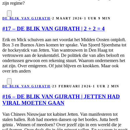
zijn regime?
05
DE BLIK VAN GIJRATH
·
2 MAART 2026
·
1 UUR 9 MIN
#17 – DE BLIK VAN GIJRATH | 2 + 2 = 4
Erik en Mick schuiven aan net voordat het Midden Oosten ontploft.
Box 3 en Buenos Aires komen ter sprake. Van Sjoerd Sjoerdsma tot
de hockeystick van Jetten. Van wantrouwen in Den Haag tot
vertrouwen aan de keukentafel. De politiek die van alles belooft en
ondertussen gewoon een rekening stuurt. Waarom ondernemers het
zat zijn. Over emigreren. Of juist blijven en knokken. Maar ook
over iets anders
06
DE BLIK VAN GIJRATH
·
23 FEBRUARI 2026
·
1 UUR 2 MIN
#16 – DE BLIK VAN GIJRATH | JETTEN HAD
VIRAL MOETEN GAAN
Van Chinees Nieuwjaar tot kabinet Jetten. Van manifesteren tot
stalen ballen. Rob had moeten dansen op het bordes. Jutta heeft
grinta . Winnen of meedoen? Over jezelf zijn in een wereld die je
wil framen. Over deals die in één minuut vallen. En waarom je nooit