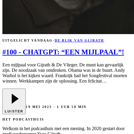
UITGELICHT VANDAAG
·
DE BLIK VAN GIJRATH
#100 - CHATGPT: “EEN MIJLPAAL”!
Een mijlpaal voor Gijrath & De Vlieger. De munt kan gevaarlijk
zijn. De noodzaak van omdenken. Obama was in de buurt. Andy
Warhol is het kijken waard. Frankrijk had het Songfestival moeten
winnen. Werkkampen zijn de oplossing. Een felicitat
…
19 MEI 2023
· 1 UUR 50 MIN
LUISTER
HET PODCASTHUIS
Welkom in het podcasthuis met een mening. In 2020 gestart door
mediaondernemer Yves Gijrath.