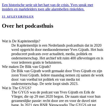
Een historische serie uit het hart van de crisis. Yves sprak met
insiders en marktleiders toen alle alarmbellen rinkelden.
35
AFLEVERINGEN
Over het podcasthuis
Wat is De Kapiteinenlijn?
De Kapiteinenlijn is een Nederlands podcasthuis dat in 2020
werd opgericht door mediaondernemer Yves Gijrath. Het huis
produceert podcasts over actualiteit, media, politiek en
ondernemerschap. Het archief telt ruim 400 afleveringen en is
voor iedereen gratis te beluisteren.
Wie maken De Blik van Gijrath?
De Blik van Gijrath wordt gemaakt door Yves Gijrath en zijn
zoon Yossi Gijrath. Iedere maandag nemen zij samen de week
door: van voetbal tot politiek en van media tot
ondernemerschap. De serie loopt sinds 2023.
Wat is The GYGS?
The GYGS was de podcast van Yves Gijrath en Erik de
Vlieger, die op 29 mei 2020 begon. De naam staat voor hun
gezamenlijke passie: recht door zee en voor de duvel niet
bang. In 2021 riep BNR Nieuwsradio The GYGS uit tot