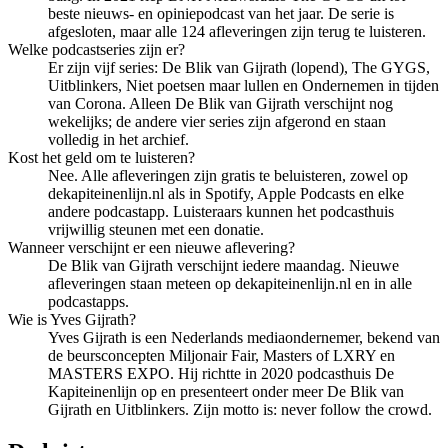
beste nieuws- en opiniepodcast van het jaar. De serie is
afgesloten, maar alle 124 afleveringen zijn terug te luisteren.
Welke podcastseries zijn er?
Er zijn vijf series: De Blik van Gijrath (lopend), The GYGS,
Uitblinkers, Niet poetsen maar lullen en Ondernemen in tijden
van Corona. Alleen De Blik van Gijrath verschijnt nog
wekelijks; de andere vier series zijn afgerond en staan
volledig in het archief.
Kost het geld om te luisteren?
Nee. Alle afleveringen zijn gratis te beluisteren, zowel op
dekapiteinenlijn.nl als in Spotify, Apple Podcasts en elke
andere podcastapp. Luisteraars kunnen het podcasthuis
vrijwillig steunen met een donatie.
Wanneer verschijnt er een nieuwe aflevering?
De Blik van Gijrath verschijnt iedere maandag. Nieuwe
afleveringen staan meteen op dekapiteinenlijn.nl en in alle
podcastapps.
Wie is Yves Gijrath?
Yves Gijrath is een Nederlands mediaondernemer, bekend van
de beursconcepten Miljonair Fair, Masters of LXRY en
MASTERS EXPO. Hij richtte in 2020 podcasthuis De
Kapiteinenlijn op en presenteert onder meer De Blik van
Gijrath en Uitblinkers. Zijn motto is: never follow the crowd.